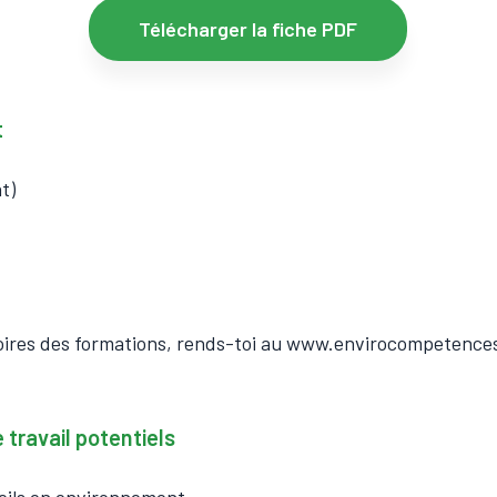
Télécharger la fiche PDF
t
t)
oires des formations, rends-toi au www.envirocompetence
 travail potentiels