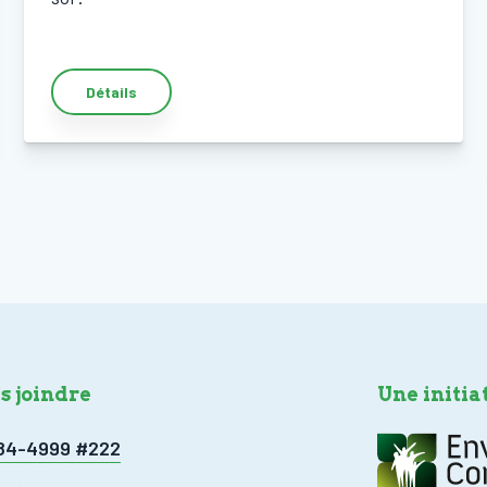
Détails
s joindre
Une initia
384-4999 #222