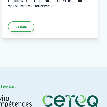
responsabilité en planifiant et en dirigeant les
opérations d’enfouissement !
Détails
tive de: