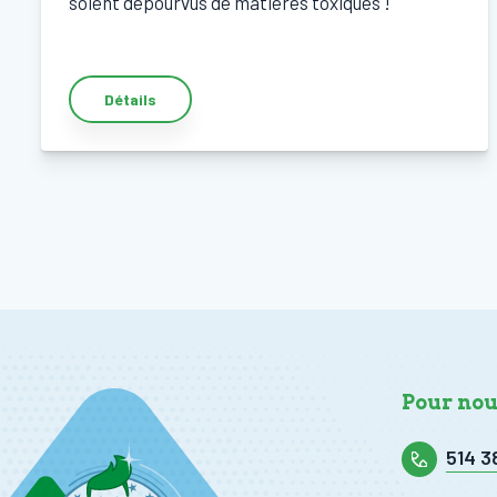
soient dépourvus de matières toxiques !
Détails
Pour nou
514 